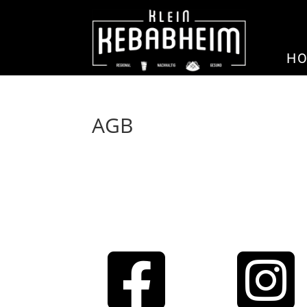
H
AGB

